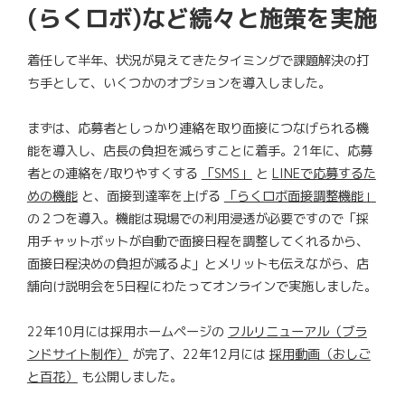
(らくロボ)など続々と施策を実施
着任して半年、状況が見えてきたタイミングで課題解決の打
ち手として、いくつかのオプションを導入しました。
まずは、応募者としっかり連絡を取り面接につなげられる機
能を導入し、店長の負担を減らすことに着手。21年に、応募
者との連絡を/取りやすくする
「SMS」
と
LINEで応募するた
めの機能
と、面接到達率を上げる
「らくロボ面接調整機能」
の２つを導入。機能は現場での利用浸透が必要ですので「採
用チャットボットが自動で面接日程を調整してくれるから、
面接日程決めの負担が減るよ」とメリットも伝えながら、店
舗向け説明会を5日程にわたってオンラインで実施しました。
22年10月には採用ホームページの
フルリニューアル（ブラ
ンドサイト制作）
が完了、22年12月には
採用動画（おしご
と百花）
も公開しました。