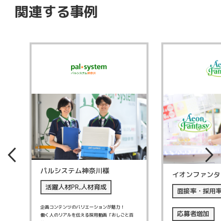
関連する事例
パルシステム神奈川様
イオンファンタ
様
活躍人材PR,人材育成
面接率・採用
企画コンテンツのバリエーションが魅力！
応募者増加
働く人のリアルを伝える採用動画「おしごと百