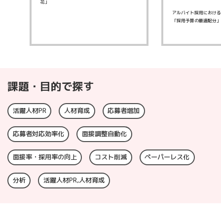
花」
アルバイト採用におけ
ー
「採用予算の最適配分
に
課題・目的で探す
活躍人材PR
人材育成
応募者増加
応募者対応効率化
面接調整自動化
面接率・採用率の向上
コスト削減
ペーパーレス化
分析
活躍人材PR,人材育成