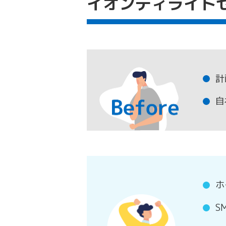
イオンディライト
計
自
ホ
S