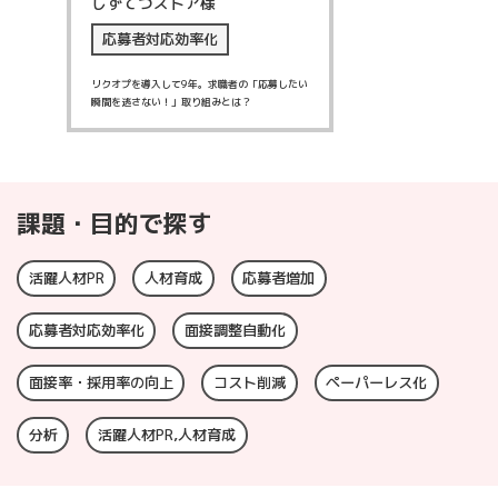
しずてつストア様
応募者対応効率化
リクオプを導入して9年。求職者の「応募したい
瞬間を逃さない！」取り組みとは？
課題・目的で探す
活躍人材PR
人材育成
応募者増加
応募者対応効率化
面接調整自動化
面接率・採用率の向上
コスト削減
ペーパーレス化
分析
活躍人材PR,人材育成