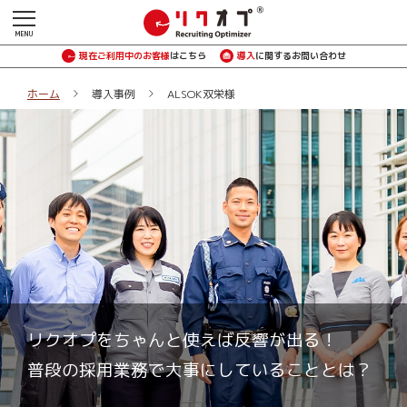
現在ご利用中のお客様
はこちら
導入
に関するお問い合わせ
ホーム
導入事例
ALSOK双栄様
リクオプをちゃんと使えば反響が出る！
普段の採用業務で大事にしていることとは？