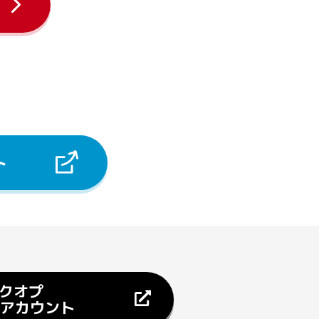
ト
クオプ
X アカウント